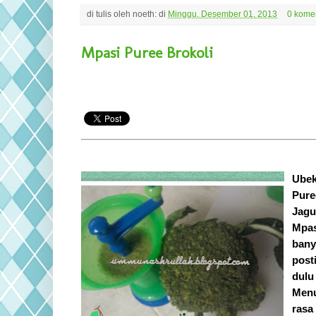
di tulis oleh
noeth:
di
Minggu, Desember 01, 2013
0 kome
Mpasi Puree Brokoli
Ubek
Pure
Jagu
Mpas
bany
post
dulu 
Menu
rasa