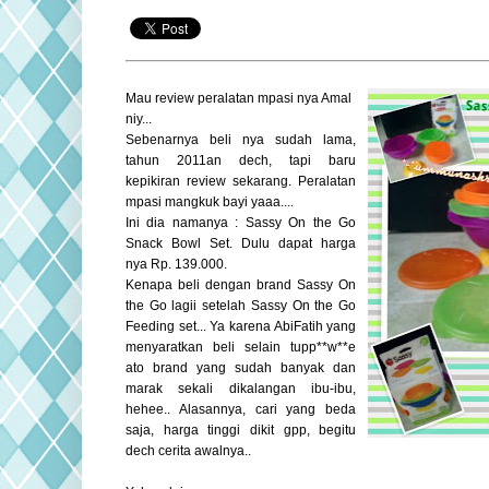
Mau review peralatan mpasi nya Amal
niy...
Sebenarnya beli nya sudah lama,
tahun 2011an dech, tapi baru
kepikiran review sekarang. Peralatan
mpasi mangkuk bayi yaaa....
Ini dia namanya : Sassy On the Go
Snack Bowl Set. Dulu dapat harga
nya
Rp. 139.000.
Kenapa beli dengan brand Sassy On
the Go lagii setelah Sassy On the Go
Feeding set... Ya karena AbiFatih yang
menyaratkan beli selain tupp**w**e
ato brand yang sudah banyak dan
marak sekali dikalangan ibu-ibu,
hehee.. Alasannya, cari yang beda
saja, harga tinggi dikit gpp, begitu
dech cerita awalnya..