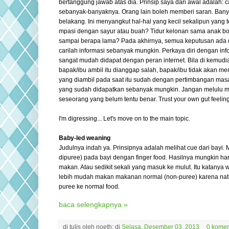
bertanggung jawab atas dia. Prinsip saya dari awal adalah: c
sebanyak-banyaknya. Orang lain boleh memberi saran. Banya
belakang. Ini menyangkut hal-hal yang kecil sekalipun yang 
mpasi dengan sayur atau buah? Tidur kelonan sama anak bo
sampai berapa lama? Pada akhirnya, semua keputusan ada di
carilah informasi sebanyak mungkin. Perkaya diri dengan inf
sangat mudah didapat dengan peran internet. Bila di kemudi
bapak/ibu ambil itu dianggap salah, bapak/ibu tidak akan m
yang diambil pada saat itu sudah dengan pertimbangan mas
yang sudah
didapatkan sebanyak mungkin. Jangan melulu me
seseorang yang belum tentu benar. Trust your own gut feeling,
I'm digressing... Let's move on to the main topic.
Baby-led weaning
Judulnya indah ya. Prinsipnya adalah melihat cue dari bayi
dipuree) pada bayi dengan finger food. Hasilnya mungkin har
makan. Atau sedikit sekali yang masuk ke mulut. Itu katanya w
lebih mudah makan makanan normal (non-puree) karena natur
puree ke normal food.
baca selengkapnya »
di tulis oleh
noeth:
di
Selasa, Desember 03, 2013
0 komen