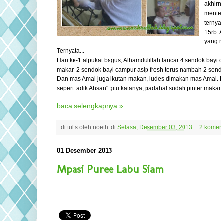
akhirn
mente
terny
15rb. 
yang 
Ternyata...
Hari ke-1 alpukat bagus, Alhamdulillah lancar 4 sendok bayi
makan 2 sendok bayi campur asip fresh terus nambah 2 sendo
Dan mas Amal juga ikutan makan, ludes dimakan mas Amal. 
seperti adik Ahsan" gitu katanya, padahal sudah pinter makan
baca selengkapnya »
di tulis oleh
noeth:
di
Selasa, Desember 03, 2013
2 komen
01 Desember 2013
Mpasi Puree Labu Siam