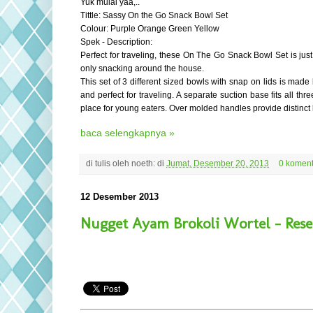
Yuk mulai yaa,..
Tittle: Sassy On the Go Snack Bowl Set
Colour: Purple Orange Green Yellow
Spek -
Description:
Perfect for traveling, these On The Go Snack Bowl Set is just
only snacking around the house.
This set of 3 different sized bowls with snap on lids is made
and perfect for traveling. A separate suction base fits all thr
place for young eaters. Over molded handles provide distinct 
baca selengkapnya »
di tulis oleh
noeth:
di
Jumat, Desember 20, 2013
0 koment
12 Desember 2013
Nugget Ayam Brokoli Wortel - Res