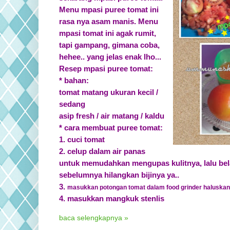
Menu mpasi puree tomat ini
rasa nya asam manis. Menu
mpasi tomat ini agak rumit,
tapi gampang, gimana coba,
hehee.. yang jelas enak lho...
Resep mpasi puree tomat:
* bahan:
tomat matang ukuran kecil /
sedang
asip fresh / air matang / kaldu
* cara membuat puree tomat:
1. cuci tomat
2. celup dalam air panas
untuk memudahkan mengupas kulitnya, lalu bela
sebelumnya hilangkan bijinya ya..
3.
masukkan potongan tomat dalam food grinder haluskan
4. masukkan mangkuk stenlis
baca selengkapnya »