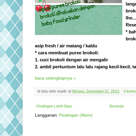
lang
brok
lho...
Rese
* ba
brok
asip fresh / air matang / kaldu
* cara membuat puree brokoli:
1. cuci brokoli dengan air mengalir
2. ambil perkuntum lalu lalu rajang kecil-kecil, 
baca selengkapnya »
di tulis oleh
noeth:
di
Minggu, Desember 01, 2013
0 kome
Postingan Lebih Baru
Beranda
Langganan:
Postingan (Atom)