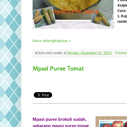
1 bon
Asip/a
Cara:
1. Kup
rambu
baca selengkapnya »
di tulis oleh
noeth:
di
Minggu, Desember 01, 2013
0 kome
Mpasi Puree Tomat
Mpasi puree brokoli sudah,
sekarang mpasi puree tomat.