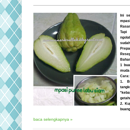
Ini s
mpas
Rasan
Tapi
ngola
suda
Prepa
Resep
Bahan
1 bua
muda
Cara:
1. B
tang
*keb
getahn
2. Ku
buang
baca selengkapnya »