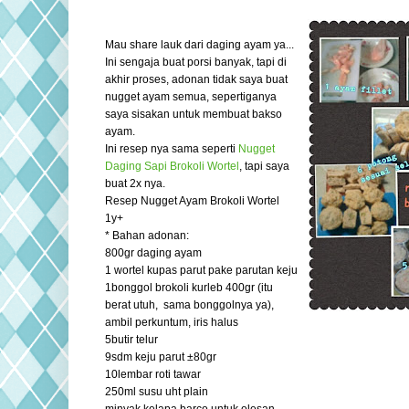
Mau share lauk dari daging ayam ya...
Ini sengaja buat porsi banyak, tapi di
akhir proses, adonan tidak saya buat
nugget ayam semua, sepertiganya
saya sisakan untuk membuat bakso
ayam.
Ini resep nya sama seperti
Nugget
Daging Sapi Brokoli Wortel
, tapi saya
buat 2x nya.
Resep Nugget Ayam Brokoli Wortel
1y+
* Bahan adonan:
800gr daging ayam
1 wortel kupas parut pake parutan keju
1bonggol brokoli kurleb 400gr (itu
berat utuh, sama bonggolnya ya),
ambil perkuntum, iris halus
5butir telur
9sdm keju parut ±80gr
10lembar roti tawar
250ml susu uht plain
minyak kelapa barco untuk olesan