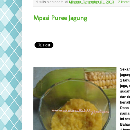
di tulis oleh
noeth:
di
Minggu, Desember 01, 2013
2 kome
Mpasi Puree Jagung
Sekar
jagun
1 tah
juga,
sudah
dan ti
kenal
Rasa 
naman
Ini r
Bahan