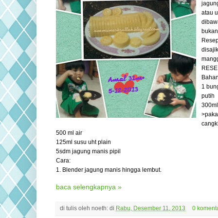
jagun
atau u
dibaw
bukan 
Resep
disaji
mang
RESE
Bahan
1 bun
putih
300ml/
>paka
cangki
500 ml air
125ml susu uht plain
5sdm jagung manis pipil
Cara:
1. Blender jagung manis hingga lembut.
baca selengkapnya »
di tulis oleh
noeth:
di
Rabu, Desember 11, 2013
0 koment