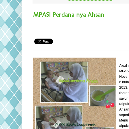
MPASI Perdana nya Ahsan
Awal m
MPASI
Novem
6 bul
2013. 
(beras
sayur 
(alpuk
Ahsan
sepert
Menu 
alpuka