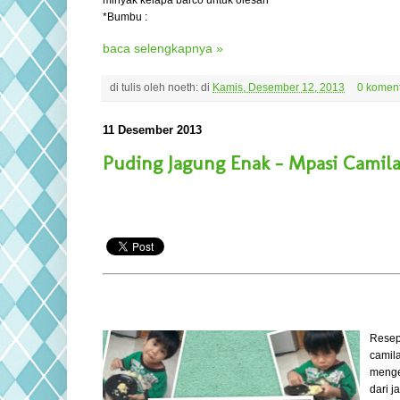
*Bumbu :
baca selengkapnya »
di tulis oleh
noeth:
di
Kamis, Desember 12, 2013
0 komen
11 Desember 2013
Puding Jagung Enak - Mpasi Camil
Resep
camil
menge
dari j