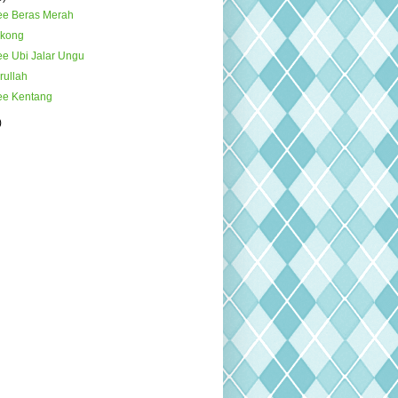
ee Beras Merah
gkong
ee Ubi Jalar Ungu
rullah
ee Kentang
)