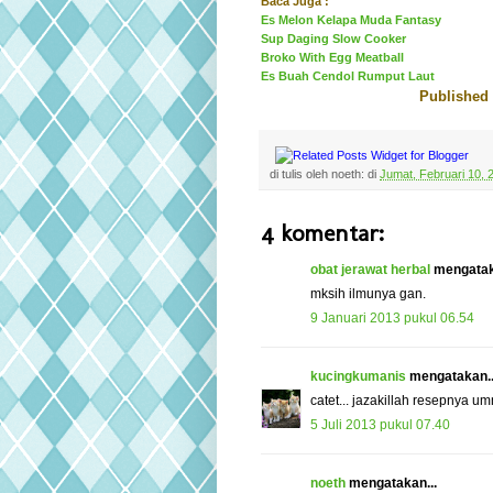
Baca Juga :
Es Melon Kelapa Muda Fantasy
Sup Daging Slow Cooker
Broko With Egg Meatball
Es Buah Cendol Rumput Laut
Published 
di tulis oleh
noeth:
di
Jumat, Februari 10, 
4 komentar:
obat jerawat herbal
mengatak
mksih ilmunya gan.
9 Januari 2013 pukul 06.54
kucingkumanis
mengatakan..
catet... jazakillah resepnya umm
5 Juli 2013 pukul 07.40
noeth
mengatakan...