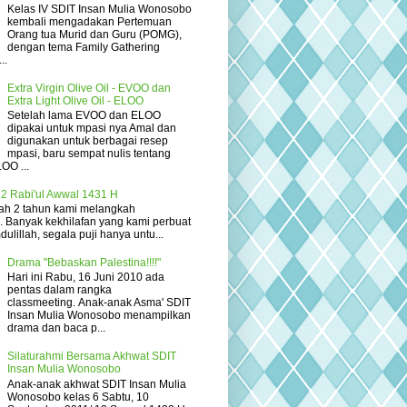
Kelas IV SDIT Insan Mulia Wonosobo
kembali mengadakan Pertemuan
Orang tua Murid dan Guru (POMG),
dengan tema Family Gathering
..
Extra Virgin Olive Oil - EVOO dan
Extra Light Olive Oil - ELOO
Setelah lama EVOO dan ELOO
dipakai untuk mpasi nya Amal dan
digunakan untuk berbagai resep
mpasi, baru sempat nulis tentang
OO ...
2 Rabi'ul Awwal 1431 H
elah 2 tahun kami melangkah
... Banyak kekhilafan yang kami perbuat
ulillah, segala puji hanya untu...
Drama "Bebaskan Palestina!!!!"
Hari ini Rabu, 16 Juni 2010 ada
pentas dalam rangka
classmeeting. Anak-anak Asma' SDIT
Insan Mulia Wonosobo menampilkan
drama dan baca p...
Silaturahmi Bersama Akhwat SDIT
Insan Mulia Wonosobo
Anak-anak akhwat SDIT Insan Mulia
Wonosobo kelas 6 Sabtu, 10