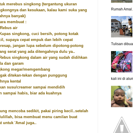
tuk merebus singkong (tergantung ukuran
Rumah Amal..
ngkongnya dan kesukaan, kalau kami suka yang
ahnya banyak)
Cara membuat :
 Rebus air
 Kupas singkong, cuci bersih, potong kotak
cil, supaya cepat empuk dan lebih cepat
Tulisan dibua.
resap, jangan lupa sebelum dipotong-potong
ang serat yang ada ditengahnya dulu ya..
 Rebus singkong dalam air yang sudah didihkan
la dan garam
ingkong megar/memgembang
agak ditekan-tekan dengan punggung
kali ini di al
hnya kental
ukan susu/creamer sampai mendidih
n sampai habis, biar ada kuahnya
ng mencoba sedikit, pakai piring kecil..setelah
ulillah, bisa membuat menu camilan buat
t untuk 'Amal juga..