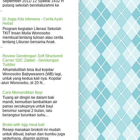
September 2011/ 12 Syawal 1432 H
pulang sekolah bersilaturahmi ke
.
Di Jogja Kita Istimewa - Cerita Ayah
Hebat
Program kegiatan Literasi Sekolah
TKIT Insan Mulia Wonosobo
membuat tentang tulisan atau cerita
tentang Liburan bersama Anak.
..
Review Gendongan Soft Structured
Carrier SSC Zakkel - Gendongan
Toddler
Alhamdulillah bisa ikut kopdar
Wonosobo Babywearers (WB) lagi,
untuk yang kedua kali nya. Kopdar
un-alun Wonosobo, di 20 N...
Cara Memandikan Bayi
Tuang air dingin ke dalam bak
mandi, kemudian tambahkan air
panas secukupnya untuk bayi
berumur sampai 2 bulan, lalu
berangsur turunkan suhu...
Broko with egg meat ball
Resep masakan brokoli ini mudah
untuk dibuat, bahan dan bumbu juga
sederhana, dijamin gizinya