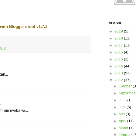
Archives
with Blogger-droid v1.7.3
►
2019
(5)
►
2018
(12)
►
2017
(11)
2012
►
2016
(4)
►
2015
(2)
►
2014
(44)
►
2013
(52)
an...
▼
2012
(37)
►
Oktober
(3
►
Septembe
►
Juli
(7)
.
►
Juni
(5)
, ijin nyoba ya...
►
Mei
(3)
►
April
(11)
►
Maret
(1)
▼
Februari
(