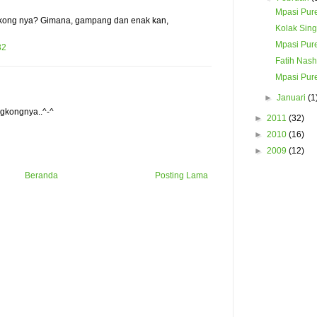
Mpasi Pur
gkong nya? Gimana, gampang dan enak kan,
Kolak Sin
Mpasi Pur
32
Fatih Nash
Mpasi Pur
►
Januari
(1
ngkongnya..^-^
►
2011
(32)
►
2010
(16)
►
2009
(12)
Beranda
Posting Lama