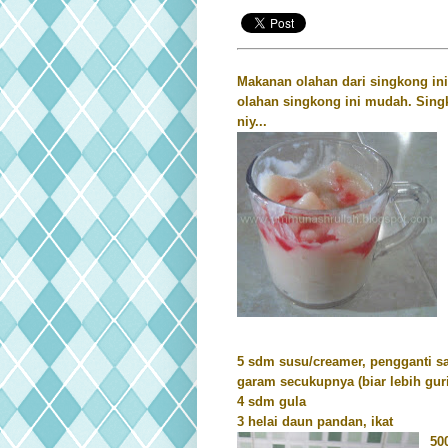
Makanan olahan dari singkong in
olahan singkong ini mudah. Sing
niy...
5 sdm susu/creamer, pengganti s
garam secukupnya (biar lebih gur
4 sdm gula
3 helai daun pandan, ikat
50