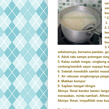
un
si
ku
* 
1.
2.
ke
me
bu
3.
sebelumnya, bersama pandan, gu
4. Aduk rata sampe potongan s
5. Kalau sudah megar, singkong 
centong/sendok sayur supaya kua
6. Setelah mendidih sambil mas
7. Air rebusan singkongnya janga
8. Matikan kompor
9. Sajikan hangat /dingin
Abinya 'Amal kondur kantor langsu
merasakan, minta nambah. Alhmd
Abinya 'Amal, insyaAllah mau bua