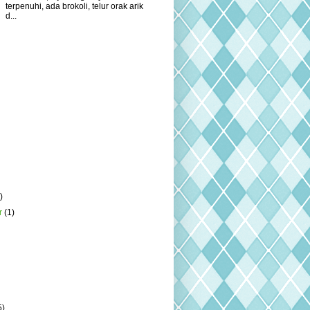
terpenuhi, ada brokoli, telur orak arik
d...
)
r
(1)
5)