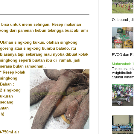
Outbound , di.
i bisa untuk menu selingan. Resep makanan
kong dari panenan kebun tetangga buat abi umi
Olahan singkong kukus, olahan singkong
goreng atau singkong bumbu balado, itu
biasanya tapi sekarang mau nyoba dibuat kolak
EVOO dan EL
singkong seperti buatan ibu di rumah, jadi
Muhasabah 1
serasa bulan ramadhan..
Tak terasa t
* Resep kolak
Astghfirullah
Syukur Alhamd
singkong
Bahan :
2 singkong
ukuran
sedang
antan
ih)
0-750ml air