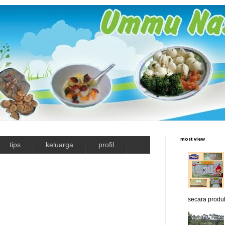
most view
tips
keluarga
profil
secara produk