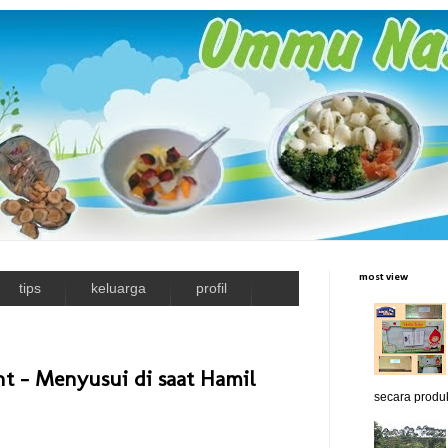
most view
tips
keluarga
profil
t - Menyusui di saat Hamil
secara produk