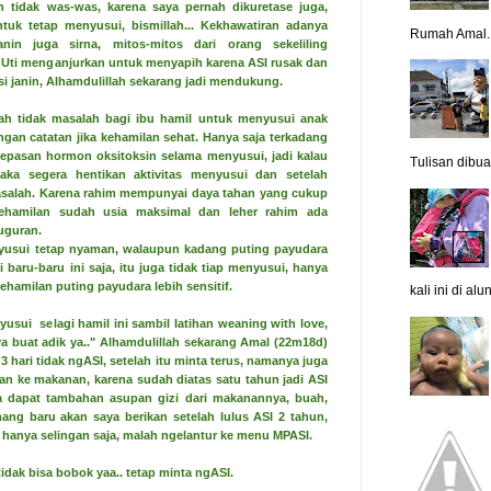
ah tidak was-was, karena saya pernah dikuretase juga,
uk tetap menyusui, bismillah... Kekhawatiran adanya
Rumah Amal..
in juga sirna, mitos-mitos dari orang sekeliling
n Uti menganjurkan untuk menyapih karena ASI rusak dan
 si janin, Alhamdulillah sekarang jadi mendukung.
llah tidak masalah bagi ibu hamil untuk menyusui anak
gan catatan jika kehamilan sehat. Hanya saja terkadang
elepasan hormon oksitoksin selama menyusui, jadi kalau
Tulisan dibua.
maka segera hentikan aktivitas menyusui dan setelah
masalah. Karena rahim mempunyai daya tahan yang cukup
kehamilan sudah usia maksimal dan leher rahim ada
uguran.
enyusui tetap nyaman, walaupun kadang puting payudara
 baru-baru ini saja, itu juga tidak tiap menyusui, hanya
ehamilan puting payudara lebih sensitif.
kali ini di al
yusui selagi hamil ini sambil latihan weaning with love,
a buat adik ya.." Alhamdulillah sekarang Amal (22m18d)
3 hari tidak ngASI, setelah itu minta terus, namanya juga
hkan ke makanan, karena sudah diatas satu tahun jadi ASI
 dapat tambahan asupan gizi dari makanannya, buah,
ng baru akan saya berikan setelah lulus ASI 2 tahun,
, hanya selingan saja, malah ngelantur ke menu MPASI.
tidak bisa bobok yaa.. tetap minta ngASI.