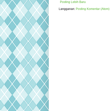
Posting Lebih Baru
Langganan:
Posting Komentar (Atom)