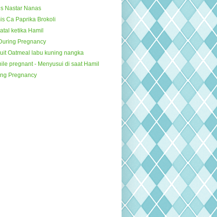
is Nastar Nanas
s Ca Paprika Brokoli
tal ketika Hamil
 During Pregnancy
uit Oatmeal labu kuning nangka
ile pregnant - Menyusui di saat Hamil
ing Pregnancy