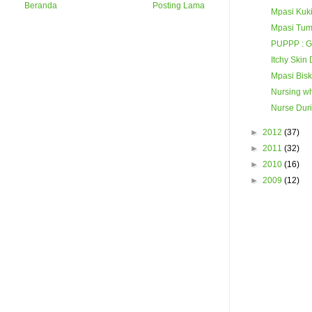
Beranda
Posting Lama
Mpasi Kuk
Mpasi Tumi
PUPPP : Ga
Itchy Skin
Mpasi Bisk
Nursing wh
Nurse Dur
►
2012
(37)
►
2011
(32)
►
2010
(16)
►
2009
(12)