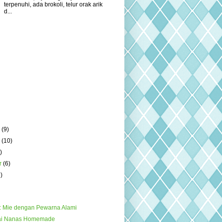
terpenuhi, ada brokoli, telur orak arik
d...
r
(9)
r
(10)
)
r
(6)
7)
: Mie dengan Pewarna Alami
ai Nanas Homemade