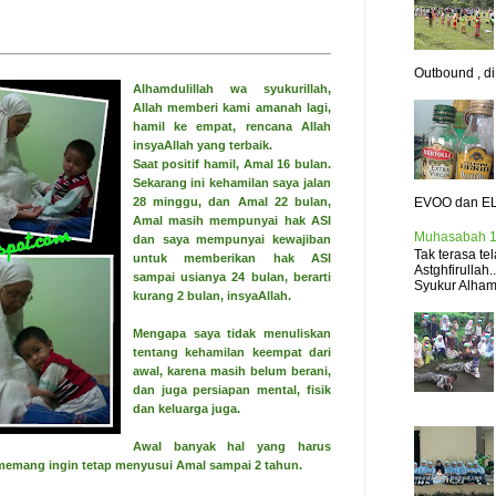
Outbound , di.
Alhamdulillah wa syukurillah,
Allah memberi kami amanah lagi,
hamil ke empat, rencana Allah
insyaAllah yang terbaik.
Saat positif hamil, Amal 16 bulan.
Sekarang ini kehamilan saya jalan
EVOO dan EL
28 minggu, dan Amal 22 bulan,
Amal masih mempunyai hak ASI
Muhasabah 1
dan saya mempunyai kewajiban
Tak terasa t
untuk memberikan hak ASI
Astghfirullah
sampai usianya 24 bulan, berarti
Syukur Alhamd
kurang 2 bulan, insyaAllah.
Mengapa saya tidak menuliskan
tentang kehamilan keempat dari
awal, karena masih belum berani,
dan juga persiapan mental, fisik
dan keluarga juga.
Awal banyak hal yang harus
a memang ingin tetap menyusui Amal sampai 2 tahun.