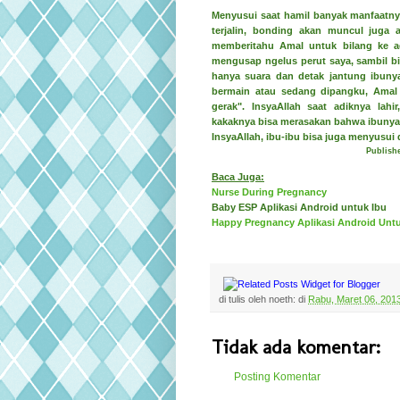
Menyusui saat hamil banyak manfaatnya
terjalin, bonding akan muncul juga 
memberitahu Amal untuk bilang ke ad
mengusap ngelus perut saya, sambil bil
hanya suara dan detak jantung ibunya
bermain atau sedang dipangku, Amal 
gerak". InsyaAllah saat adiknya lah
kakaknya bisa merasakan bahwa ibunya 
InsyaAllah, ibu-ibu bisa juga menyusui d
Publishe
Baca Juga:
Nurse During Pregnancy
Baby ESP Aplikasi Android untuk Ibu
Happy Pregnancy Aplikasi Android Untu
di tulis oleh
noeth:
di
Rabu, Maret 06, 201
Tidak ada komentar:
Posting Komentar