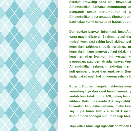
Setelah browsing sana sini, insyaAll
Alhamdulillah AbiAmal mendukung unt
pengaruh untuk pertumbuhan si jan
Alhamdulillah bisa teratasi. Simbah da
basi kalau hamil serta tidak bagus buat
Dari sekian banyak informasi, insyaA
yang masih dibawah 2 tahun, tetapi den
timbul kontraksi rahim kecil akibat p
kontraksi rahimnya tidak tertahan, 
kontraksi hilang menyusui lagi tidak 
kuat terhadap hormon ini, kecuali 
gangguan, atau pernah ada riwayat keg
Alhamdulillah, selama ini aktivitas m
jadi gampang lecet dan agak perih (tapi
kadang-kadang), hal ini karena selama k
Kurang 2 bulan menjalani aktivitas men
sounding nya dari awal hamil "mimikny
sudah bisa tidak minta ASI, paling lama 
latihan. Kalau pas minta ASI, saya ali
bukanlah kebutuhan utama, maka bisa
sayur, jus buah. Untuk susu UHT mema
itupun tidak sebagai minuman tiap hari
Tapi kalau Amal lagi ngantuk berat dan 