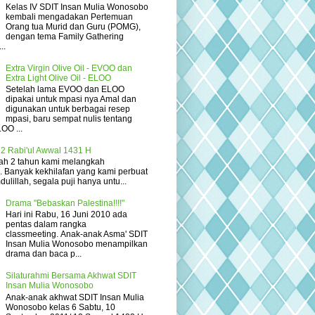
Kelas IV SDIT Insan Mulia Wonosobo
kembali mengadakan Pertemuan
Orang tua Murid dan Guru (POMG),
dengan tema Family Gathering
..
Extra Virgin Olive Oil - EVOO dan
Extra Light Olive Oil - ELOO
Setelah lama EVOO dan ELOO
dipakai untuk mpasi nya Amal dan
digunakan untuk berbagai resep
mpasi, baru sempat nulis tentang
OO ...
2 Rabi'ul Awwal 1431 H
elah 2 tahun kami melangkah
... Banyak kekhilafan yang kami perbuat
ulillah, segala puji hanya untu...
Drama "Bebaskan Palestina!!!!"
Hari ini Rabu, 16 Juni 2010 ada
pentas dalam rangka
classmeeting. Anak-anak Asma' SDIT
Insan Mulia Wonosobo menampilkan
drama dan baca p...
Silaturahmi Bersama Akhwat SDIT
Insan Mulia Wonosobo
Anak-anak akhwat SDIT Insan Mulia
Wonosobo kelas 6 Sabtu, 10