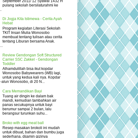
September 2011/ 12 Syawal 1432 H
pulang sekolah bersilaturahmi ke
.
Di Jogja Kita Istimewa - Cerita Ayah
Hebat
Program kegiatan Literasi Sekolah
TKIT Insan Mulia Wonosobo
membuat tentang tulisan atau cerita
tentang Liburan bersama Anak.
..
Review Gendongan Soft Structured
Carrier SSC Zakkel - Gendongan
Toddler
Alhamdulillah bisa ikut kopdar
Wonosobo Babywearers (WB) lagi,
untuk yang kedua kali nya. Kopdar
un-alun Wonosobo, di 20 N...
Cara Memandikan Bayi
Tuang air dingin ke dalam bak
mandi, kemudian tambahkan air
panas secukupnya untuk bayi
berumur sampai 2 bulan, lalu
berangsur turunkan suhu...
Broko with egg meat ball
Resep masakan brokoli ini mudah
untuk dibuat, bahan dan bumbu juga
sederhana, dijamin gizinya