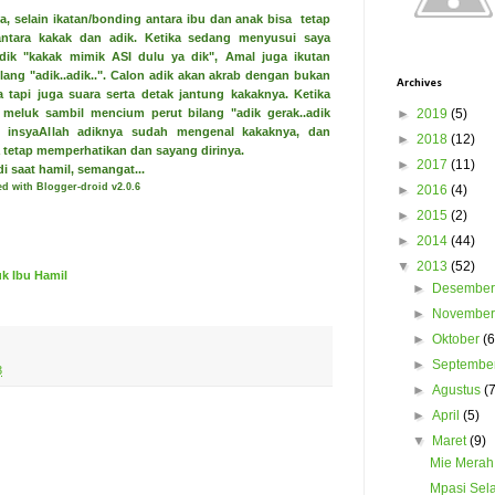
, selain ikatan/bonding antara ibu dan anak bisa tetap
antara kakak dan adik. Ketika sedang menyusui saya
ik "kakak mimik ASI dulu ya dik", Amal juga ikutan
ang "adik..adik..". Calon adik akan akrab dengan bukan
Archives
 tapi juga suara serta detak jantung kakaknya. Ketika
►
2019
(5)
meluk sambil mencium perut bilang "adik gerak..adik
ir, insyaAllah adiknya sudah mengenal kakaknya, dan
►
2018
(12)
tetap memperhatikan dan sayang dirinya.
►
2017
(11)
i saat hamil, semangat...
d with Blogger-droid v2.0.6
►
2016
(4)
►
2015
(2)
►
2014
(44)
▼
2013
(52)
k Ibu Hamil
►
Desembe
►
Novembe
►
Oktober
(6
►
Septembe
3
►
Agustus
(
►
April
(5)
▼
Maret
(9)
Mie Merah
Mpasi Sel