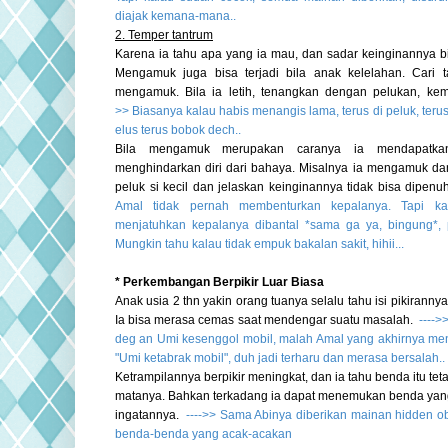
diajak kemana-mana..
2. Temper tantrum
Karena ia tahu apa yang ia mau, dan sadar keinginannya b
Mengamuk juga bisa terjadi bila anak kelelahan.
Cari 
mengamuk. Bila ia letih, tenangkan dengan pelukan, kemu
>>
Biasanya kalau habis menangis lama, terus di peluk, terus 
elus terus bobok dech..
Bila mengamuk merupakan caranya ia mendapatkan
menghindarkan diri dari bahaya. Misalnya ia mengamuk d
peluk si kecil dan jelaskan keinginannya tidak bisa dipenu
Amal tidak pernah membenturkan kepalanya. Tapi kal
menjatuhkan kepalanya dibantal *sama ga ya, bingung*,
Mungkin tahu kalau tidak empuk bakalan sakit, hihii...
* Perkembangan Berpikir Luar Biasa
Anak usia 2 thn yakin orang tuanya selalu tahu isi pikirannya.
Ia bisa merasa cemas saat mendengar suatu masalah.
---->
deg an Umi kesenggol mobil, malah Amal yang akhirnya men
"Umi ketabrak mobil", duh jadi terharu dan merasa bersalah..
Ketrampilannya berpikir meningkat, dan ia tahu benda itu tet
matanya. Bahkan terkadang ia dapat menemukan benda yan
ingatannya.
---->>
Sama Abinya diberikan mainan hidden obj
benda-benda yang acak-acakan