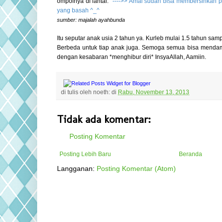
ompolnya di lantai.
-
--->> Amal sudah bisa membersihkan p
yang basah ^_^
sumber: majalah ayahbunda
Itu seputar anak usia 2 tahun ya. Kurleb mulai 1.5 tahun sa
Berbeda untuk tiap anak juga. Semoga semua bisa mendamp
dengan kesabaran *menghibur diri* InsyaAllah, Aamiin.
di tulis oleh
noeth:
di
Rabu, November 13, 2013
Tidak ada komentar:
Posting Komentar
Posting Lebih Baru
Beranda
Langganan:
Posting Komentar (Atom)