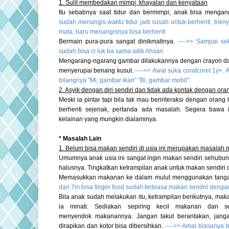
1. Sulit membedakan mimpi, khayalan dan kenyataan
Itu sebabnya saat tidur dan bermimpi, anak bisa mengan
sudah menangis waktu tidur jadi susah untuk berhenti, trikny
mata, baru menangisnya bisa berhenti
Bermain pura-pura sangat dinikmatinya.
---->>
Sampai sek
sudah bisa ci luk ba sama adik Ahsan
Mengarang-ngarang gambar dilakukannya dengan crayon da
menyerupai benang kusut.
---->>
Awal suka coratcoret 1y+.
bilangnya "Mi, gambar ikan" "Bi, gambar mobil"
2. Asyik dengan diri sendiri dan tidak ada kontak dengan ora
Meski ia pintar tapi bila tak mau berinteraksi dengan orang 
berhenti sejenak, pertanda ada masalah. Segera bawa 
kelainan yang mungkin dialaminya.
* Masalah Lain
1. Belum bisa makan sendiri di usia ini merupakan masalah m
Umumnya anak usia ini sangat ingin makan sendiri sehubun
halusnya. Tingkatkan ketrampilan anak untuk makan sendiri 
Memasukkan makanan ke dalam mulut
menggunakan tangan
dari 7m bisa finger food sudah terbiasa makan sendiri deng
Bila anak sudah melakukan itu, ketrampilan berikutnya,
maka
ia
minati.
Sediakan sepiring kecil makanan dan
s
menyendok
makanannya. Jangan takut berantakan, janga
dirapikan dan kotor bisa dibersihkan.
-
--->> Amal biasanya t