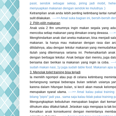
pasir, sendok sebagai sekop, piring jadi mobil, hehe
menyuapkan makanan dengan sendok ke mulutnya :)
Ketrampilan anak anda lebih penting ketimbang lantai ruma
sulit dilakukan.
-
--->> Amal suka bagian ini, bersih-bersih de
2. Pilih-pilih makanan
Anak usia 2 thn umumnya ingin makan segala yang ada 
mencoba setiap makanan yang dimakan orang dewasa.
---->
Menghindarkan anak dari aneka makanan, bisa menjadi salah
makanan. Ia hanya mau makanan dengan rasa dan ar
dilidahnya, atau dengan tekstur makanan yang memudahk
itulah yang diterimanya selama
ini.
Perkenalkanlah ana
dengan berbagai tekstur.
Anak belajar dari meniru, juga d
bersama dan berikan ia makanan yang ingin ia coba.
-
--
sudah makan nasi, 1y juga sudah table food. Makanan apa sa
3. Menolak toilet training bisa terjadi
Ia memilih ngompol atau pup di celana ketimbang meminta d
berlangsung sampai beberapa bulan setelah usianya ya
karena dalam hitungan bulan, si kecil akan masuk kelompo
merupakan syarat utama.
-
--->> Amal kalau pakai trainin
bilang "pipis" jadi yaa.. sama saja kalau tidak pakai training p
Mengungkapkan kebutuhan merupakan bagian dari kemandir
dihukum atau ditakut-takuti. Jelaskan saja mengapa ia tak b
Kenalkan anak konsekuensi dengan memintanya memba