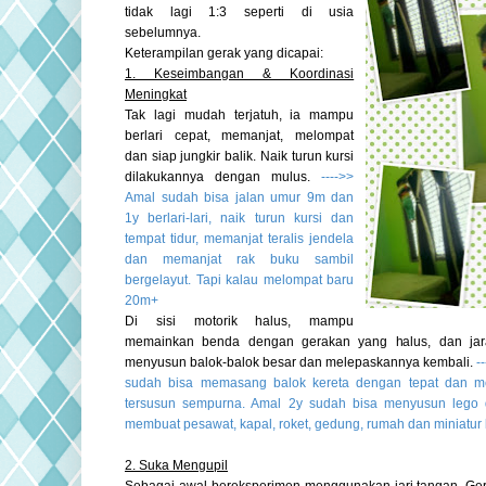
tidak lagi 1:3 seperti di usia
sebelumnya.
Keterampilan gerak yang dicapai:
1. Keseimbangan & Koordinasi
Meningkat
Tak lagi mudah terjatuh, ia mampu
berlari cepat, memanjat, melompat
dan siap jungkir balik. Naik turun kursi
dilakukannya dengan mulus.
---->>
Amal sudah bisa jalan umur 9m dan
1y berlari-lari, naik turun kursi dan
tempat tidur, memanjat teralis jendela
dan memanjat rak buku sambil
bergelayut. Tapi kalau melompat baru
20m+
Di sisi motorik halus, mampu
memainkan benda dengan gerakan yang halus, dan jar
menyusun balok-balok besar dan melepaskannya kembali.
-
sudah bisa memasang balok kereta dengan tepat dan 
tersusun sempurna. Amal 2y sudah bisa menyusun leg
membuat pesawat, kapal, roket, gedung, rumah dan miniatur 
2. Suka Mengupil