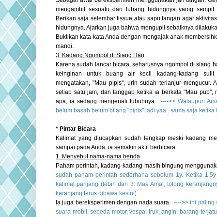
Sebagai awal bereksperimen menggunakan jari tangan. Gera
mengambil sesuatu dari lubang hidungnya yamg sempit. 
Berikan saja selembar tissue atau sapu tangan agar aktivitas
hidungnya. Ajarkan juga bahwa mengupil sebaiknya dilakukan
Buktikan kata-kata Anda dengan mengajak anak membersih
mandi.
3. Kadang Ngompol di Siang Hari
Karena sudah lancar bicara, seharusnya ngompol di siang har
keinginan untuk buang air kecil kadang-kadang sulit
mengatakan, "Mau pipis", urin sudah terlanjur mengucur. 
setiap satu jam, dan tanggap ketika ia berkata "Mau pup",
apa, ia sedang
mengenali tubuhnya.
-
--->> Walaupun Amal
belum basah belum bilang "pipis" jadi yaa.. sama saja ketika t
* Pintar Bicara
Kalimat yang diucapkan sudah lengkap meski kadang me
sampai pada Anda, ia semakin aktif berbicara.
1. Menyebut nama-nama benda
Paham perintah, kadang-kadang masih bingung menggunakan
sudah paham perintah sederhana sebelum 1y. Ketika 1.5
kalimat panjang (lebih dari 3: Mas Amal, tolong keranjang
keranjang terus dibawa kesini).
Ia juga bereksperimen dengan nada suara.
-
--->> ini palin
suara mobil, sepeda motor, vespa, truk, angin, barang terjat