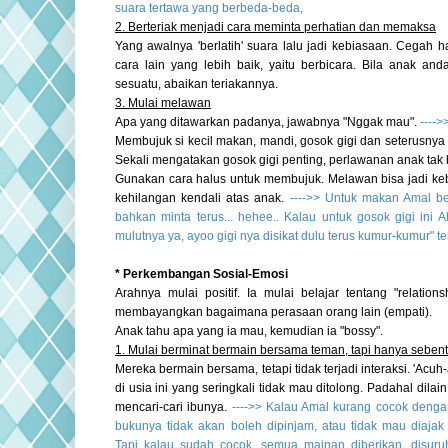
suara tertawa yang berbeda-beda,
2. Berteriak menjadi cara meminta perhatian dan memaksa
Yang awalnya 'berlatih' suara lalu jadi kebiasaan. Cegah 
cara lain yang lebih baik, yaitu berbicara. Bila anak and
sesuatu, abaikan teriakannya.
3. Mulai melawan
Apa yang ditawarkan padanya, jawabnya "Nggak mau".
---->
Membujuk si kecil makan, mandi, gosok gigi dan seterusny
Sekali
mengatakan gosok gigi penting, perlawanan anak tak 
Gunakan cara halus untuk membujuk. Melawan bisa jadi k
kehilangan kendali atas anak.
---->> Untuk makan Amal be
bahkan minta terus... hehee.. Kalau untuk gosok gigi ini A
mulutnya ya, ayoo gigi nya disikat dulu terus kumur-kumur" te
* Perkembangan Sosial-Emosi
Arahnya mulai positif. Ia mulai belajar tentang "relatio
membayangkan bagaimana perasaan orang lain (empati).
Anak tahu apa yang ia mau, kemudian ia "bossy".
1. Mulai berminat bermain bersama teman, tapi hanya sebent
Mereka bermain bersama, tetapi tidak terjadi interaksi. 'Acu
di usia ini yang seringkali tidak mau ditolong. Padahal dila
mencari-cari ibunya.
---->> Kalau Amal kurang cocok deng
bukunya tidak akan boleh dipinjam, atau tidak mau diaja
Tapi kalau sudah cocok, semua mainan diberikan, disuru