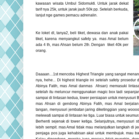
kawasan wisata Umbul Sidomukti.
Untuk jarak dekat
tarif nya 25k, untuk jarak jauh 50k pp. Setelah berkuda,
lanjut nge games pemacu adrenalin.
Ke loket dl, tanya2, beli tiket, dewasa dan anak pakai
tiket, karena menyangkut safety ya. mas Amal belum
ada 4 th, mas Ahsan belum 2th. Dengan tiket 40k per
orang.
Daaaan....1st mencoba Highest Triangle yang sangat men
nya, hehe... Di highest triangle ini setelah safety prosedur
Abinya Fatih, mas Amal danmas Ahsan) memasuki lintasa
setelah itu meluncur menggunakan magic box tadi sepanjan
sampai di lintasan kedua, tower persiapan untuk menyusuri 
mas Ahsan di gendong Abinya Fatih, mas Amal berjala
tangan, menyusuri jembatan jaring diketinggian yang woooo
melewati sampai di lintasan ke tiga. Luar biasa untuk seumur
Berhenti sejenak di tower ketiga. Selanjutnya, menyusuri s
lebih sempit. mas Amal tidak mau melanjutkan langkah di j
penjaga pos juga kehabisan akal untuk membujuk. mau bal
Kalau digendong, mereka juga merasa tidak mungkin, deng