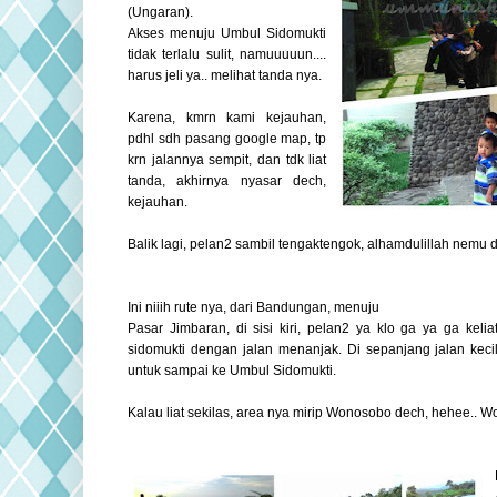
(Ungaran).
Akses menuju Umbul Sidomukti
tidak terlalu sulit, namuuuuun....
harus jeli ya.. melihat tanda nya.
Karena, kmrn kami kejauhan,
pdhl sdh pasang google map, tp
krn jalannya sempit, dan tdk liat
tanda, akhirnya nyasar dech,
kejauhan.
Balik lagi, pelan2 sambil tengaktengok, alhamdulillah nemu 
Ini niiih rute nya, dari Bandungan, menuju
Pasar Jimbaran, di sisi kiri, pelan2 ya klo ga ya ga keli
sidomukti dengan jalan menanjak. Di sepanjang jalan kec
untuk sampai ke Umbul Sidomukti.
Kalau liat sekilas, area nya mirip Wonosobo dech, hehee.. 