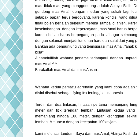
mau tidak mau yang menggendong adalah Abinya Fatih. 
gendong mas Amal. dengan medan yang sekali lagi luu
setapak papan terus bergoyang, karena kondisi yang dilua
tidak boleh berjalan sebelum mereka sampai di finish. Ka
keseimbangan. dengan kepercayaan, mas Amal harus berpe
karena beliau harus berpegangan pada tali agar seimbang.
dengan selamat. menjadi tontonan haru dan salut dari yang 
Bahkan ada pengunjung yang terinspirasi mas Amal, "anak ke
bisa".
Alhamdulillah wahana pertama terlampaui dengan unpredic
mas Amal ^.^
Barakallah mas Amal dan mas Ahsan...
Wahana kedua pemacu adrenalin yang kami coba adalah fl
disini disebut sebagai flying fox tertinggi di Indonesia.
Terdiri dari dua lintasan, lintasan pertama memanjang hi
meter dari titik terendah lembah. Lintasan kedua yang 
memanjang hingga 160 meter, dengan ketinggian sekitar 
lembah. Meluncur dengan kecepatan 100km/jam.
kami meluncur tandem, Saya dan mas Amal, Abinya Fatih d