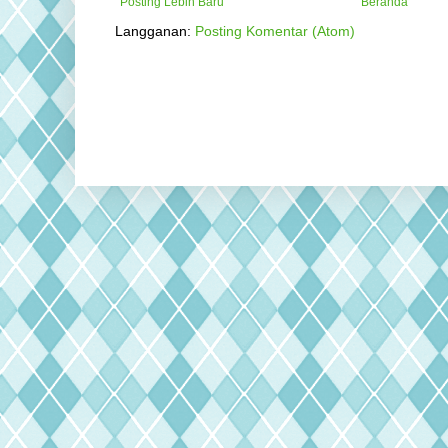
Posting Lebih Baru
Beranda
Langganan:
Posting Komentar (Atom)