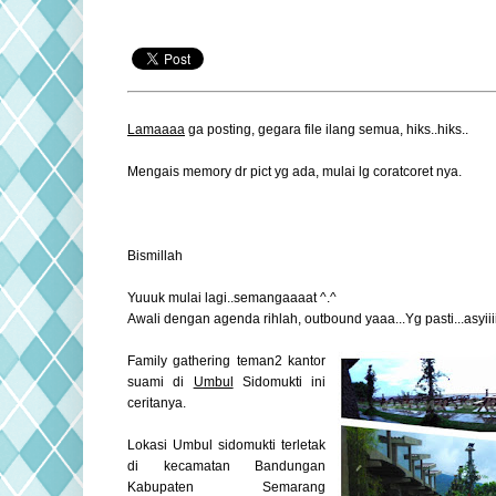
Lamaaaa
ga posting, gegara file ilang semua, hiks..hiks..
Mengais memory dr pict yg ada, mulai lg coratcoret nya.
Bismillah
Yuuuk mulai lagi..semangaaaat ^.^
Awali dengan agenda rihlah, outbound yaaa...Yg pasti...asyiiii
Family gathering teman2 kantor
suami di
Umbul
Sidomukti ini
ceritanya.
Lokasi Umbul sidomukti terletak
di kecamatan Bandungan
Kabupaten Semarang