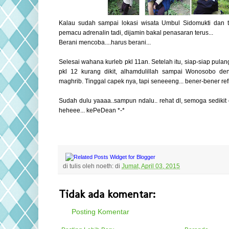
Kalau sudah sampai lokasi wisata Umbul Sidomukti dan
pemacu adrenalin tadi, dijamin bakal penasaran terus...
Berani mencoba....harus berani...
Selesai wahana kurleb pkl 11an. Setelah itu, siap-siap pulan
pkl 12 kurang dikit, alhamdulillah sampai Wonosobo den
maghrib. Tinggal capek nya, tapi seneeeng... bener-bener re
Sudah dulu yaaaa..sampun ndalu.. rehat dl, semoga sedikit c
heheee... kePeDean *-*
di tulis oleh
noeth:
di
Jumat, April 03, 2015
Tidak ada komentar:
Posting Komentar