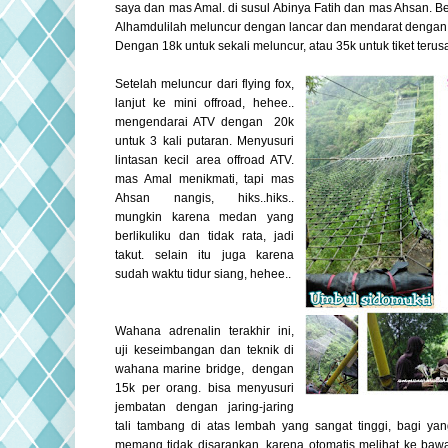
saya dan mas Amal. di susul Abinya Fatih dan mas Ahsan. B
Alhamdulilah meluncur dengan lancar dan mendarat dengan
Dengan 18k untuk sekali meluncur, atau 35k untuk tiket terus
Setelah meluncur dari flying fox,
lanjut ke mini offroad, hehee..
mengendarai ATV dengan 20k
untuk 3 kali putaran. Menyusuri
lintasan kecil area offroad ATV.
mas Amal menikmati, tapi mas
Ahsan nangis, hiks..hiks..
mungkin karena medan yang
berlikuliku dan tidak rata, jadi
takut. selain itu juga karena
sudah waktu tidur siang, hehee..
Wahana adrenalin terakhir ini,
uji keseimbangan dan teknik di
wahana marine bridge,
d
engan
15k per orang.
bisa menyusuri
jembatan dengan jaring-jaring
tali tambang di atas lemb
ah yang sangat tinggi, bagi yan
memang tidak disarankan, karena otomatis melihat ke ba