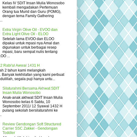
Kelas IV SDIT Insan Mulia Wonosobo
kembali mengadakan Pertemuan
Orang tua Murid dan Guru (POMG),
dengan tema Family Gathering
..
Extra Virgin Olive Oil - EVOO dan
Extra Light Olive Oil - ELOO
Setelah lama EVOO dan ELOO
dipakai untuk mpasi nya Amal dan
digunakan untuk berbagai resep
mpasi, baru sempat nulis tentang
OO ...
2 Rabi'ul Awwal 1431 H
elah 2 tahun kami melangkah
... Banyak kekhilafan yang kami perbuat
ulillah, segala puji hanya untu...
Silaturahmi Bersama Akhwat SDIT
Insan Mulia Wonosobo
Anak-anak akhwat SDIT Insan Mulia
Wonosobo kelas 6 Sabtu, 10
September 2011/ 12 Syawal 1432 H
pulang sekolah bersilaturahmi ke
.
Review Gendongan Soft Structured
Carrier SSC Zakkel - Gendongan
Toddler