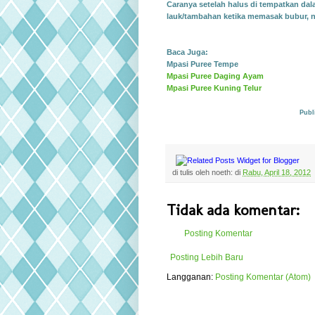
Caranya setelah halus di
tempatkan dala
lauk/tambahan ketika memasak bubur, nas
Baca Juga:
Mpasi Puree Tempe
Mpasi Puree Daging Ayam
Mpasi Puree Kuning Telur
Published with Blogg
di tulis oleh
noeth:
di
Rabu, April 18, 2012
Tidak ada komentar:
Posting Komentar
Posting Lebih Baru
Langganan:
Posting Komentar (Atom)