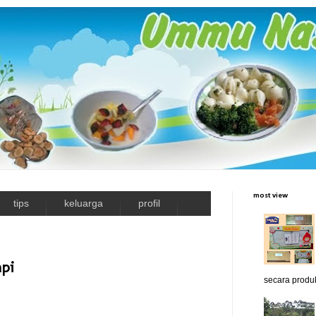
most view
tips
keluarga
profil
pi
secara produk