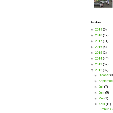
Archives
►
2019
(5)
►
2018
(12)
►
2017
(11)
►
2016
(4)
►
2015
(2)
►
2014
(44)
►
2013
(52)
▼
2012
(37)
►
Oktober
(3
►
Septembe
►
Juli
(7)
►
Juni
(5)
►
Mei
(3)
▼
April
(11)
Tumbuh Gi