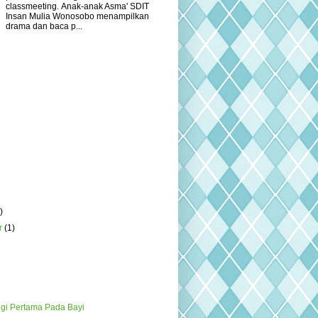
classmeeting. Anak-anak Asma' SDIT
Insan Mulia Wonosobo menampilkan
drama dan baca p...
)
r
(1)
gi Pertama Pada Bayi