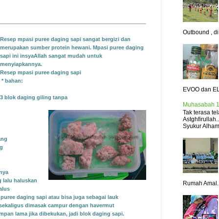
Outbound , di.
Resep mpasi puree daging sapi sangat bergizi dan
merupakan sumber protein hewani.
Mpasi puree daging
sapi ini insyaAllah sangat mudah untuk
menyiapkannya.
Resep mpasi puree daging sapi
* bahan:
EVOO dan EL
3 blok daging giling tanpa
Muhasabah 1
Tak terasa t
Astghfirullah
Syukur Alhamd
ang
ng
gnya
 lalu haluskan
Rumah Amal..
alus
puree daging sapi atau bisa juga sebagai lauk
ga sekaligus dimasak campur dengan havermut
pan lama jika dibekukan, jadi blok daging sapi.