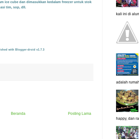
m ice cube dan di
masukkan kedalam freezer untuk stok
i tim, sop, dll.
kali ini di al
er-droid v1.7.3
adalah rumah
Beranda
Posting Lama
happy, dan ras