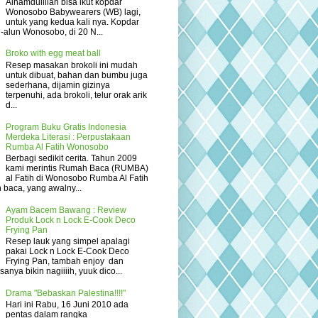
Alhamdulillah bisa ikut kopdar
Wonosobo Babywearers (WB) lagi,
untuk yang kedua kali nya. Kopdar
un-alun Wonosobo, di 20 N...
Broko with egg meat ball
Resep masakan brokoli ini mudah
untuk dibuat, bahan dan bumbu juga
sederhana, dijamin gizinya
terpenuhi, ada brokoli, telur orak arik
d...
Program Buku Gratis Indonesia
Merdeka Literasi : Perpustakaan
Rumba Al Fatih Wonosobo
Berbagi sedikit cerita. Tahun 2009
kami merintis Rumah Baca (RUMBA)
al Fatih di Wonosobo Rumba Al Fatih
 baca, yang awalny...
Ayam Bacem Bawang : Review
Produk Lock n Lock E-Cook Deco
Frying Pan
Resep lauk yang simpel apalagi
pakai Lock n Lock E-Cook Deco
Frying Pan, tambah enjoy dan
anya bikin nagiiiih, yuuk dico...
Drama "Bebaskan Palestina!!!!"
Hari ini Rabu, 16 Juni 2010 ada
pentas dalam rangka