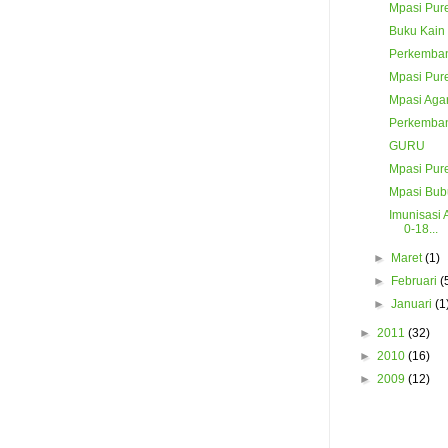
Mpasi Pur
Buku Kain 
Perkemban
Mpasi Pur
Mpasi Agar
Perkemban
GURU
Mpasi Pur
Mpasi Bub
Imunisasi
0-18...
►
Maret
(1)
►
Februari
(
►
Januari
(1
►
2011
(32)
►
2010
(16)
►
2009
(12)