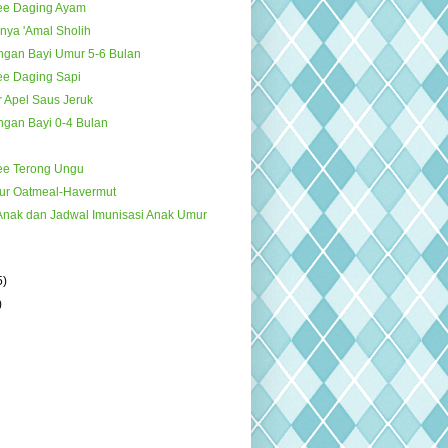
ee Daging Ayam
nya 'Amal Sholih
gan Bayi Umur 5-6 Bulan
ee Daging Sapi
 Apel Saus Jeruk
gan Bayi 0-4 Bulan
ee Terong Ungu
ur Oatmeal-Havermut
 Anak dan Jadwal Imunisasi Anak Umur
5)
)