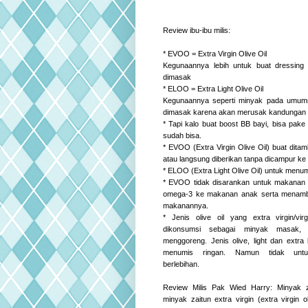
Review ibu-ibu milis:
* EVOO = Extra Virgin Olive Oil
Kegunaannya lebih untuk buat dressing
dimasak
* ELOO = Extra Light Olive Oil
Kegunaannya seperti minyak pada umumn
dimasak karena akan merusak kandungan o
* Tapi kalo buat boost BB bayi, bisa pa
sudah bisa.
* EVOO (Extra Virgin Olive Oil) buat di
atau langsung diberikan tanpa dicampur ke
* ELOO (Extra Light Olive Oil) untuk men
* EVOO tidak disarankan untuk makanan
omega-3 ke makanan anak serta menam
makanannya.
* Jenis olive oil yang extra virgin/vir
dikonsumsi sebagai minyak masak, 
menggoreng. Jenis olive, light dan extra 
menumis ringan. Namun tidak untu
berlebihan.
Review Milis Pak Wied Harry: Minyak z
minyak zaitun extra virgin (extra virgin 