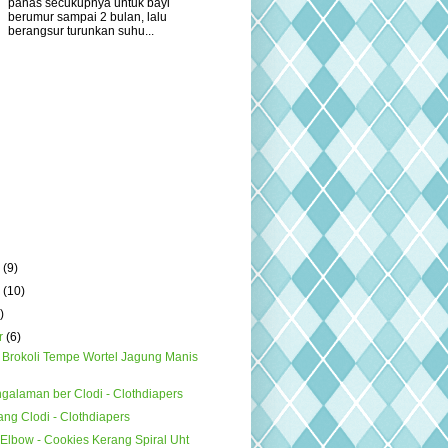
panas secukupnya untuk bayi
berumur sampai 2 bulan, lalu
berangsur turunkan suhu...
r
(9)
r
(10)
)
r
(6)
 Brokoli Tempe Wortel Jagung Manis
ngalaman ber Clodi - Clothdiapers
tang Clodi - Clothdiapers
 Elbow - Cookies Kerang Spiral Uht