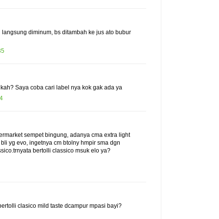
h langsung diminum, bs ditambah ke jus ato bubur
35
 kah? Saya coba cari label nya kok gak ada ya
4
upermarket sempet bingung, adanya cma extra light
a bli yg evo, ingetnya cm btolny hmpir sma dgn
sico.trnyata bertolli classico msuk elo ya?
ertolli clasico mild taste dcampur mpasi bayi?