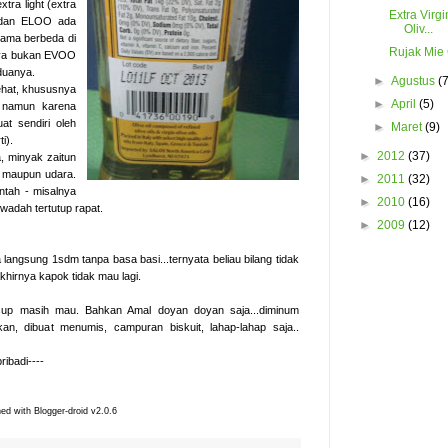
tra light (extra
Extra Virgi
O dan ELOO ada
Oliv...
nama berbeda di
Rujak Mie
snya bukan EVOO
duanya.
►
Agustus
(
hat, khususnya
►
April
(5)
 namun karena
uat sendiri oleh
►
Maret
(9)
i).
►
2012
(37)
, minyak zaitun
 maupun udara.
►
2011
(32)
ntah - misalnya
►
2010
(16)
wadah tertutup rapat.
►
2009
(12)
gsung 1sdm tanpa basa basi...ternyata beliau bilang tidak
khirnya kapok tidak mau lagi.
sup masih mau. Bahkan Amal doyan doyan saja...diminum
n, dibuat menumis, campuran biskuit, lahap-lahap saja..
ibadi----
hed with Blogger-droid v2.0.6