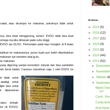
Archives
 salad, atau dicampur ke makanan, pokoknya tidak untuk
►
2019
(5)
►
2018
(12)
ya, bisa bwat menggoreng, tumis2. EVOO tidak bisa buat
►
2017
(11)
mega-nya jika dimasak pada suhu tinggi.
►
2016
(4)
ke EVOO ato ELOO. Perkenalan pada bayi mungkin di 8 bulan
►
2015
(2)
tambahkan ke makanannya, puree buah pun boleh ditambahkan
►
2014
(44)
 makanan spt memberi obat jg bs.
▼
2013
(52)
umis makanan.
 yang digoreng sampe kerendem minyak dan bisa nambahin
►
Desembe
bah berat badan. Caranya masukkan saja 1 sdm EVOO ke
►
Novembe
►
Oktober
(6
gin tidak untuk
apalagi untuk
▼
Septembe
light bisa untuk
Mpasi Sop
k dipanaskan
1y+
Clodi - Pe
Cerita ten
aitun terbaik:
olve oil, EVOO).
Roti Pelok