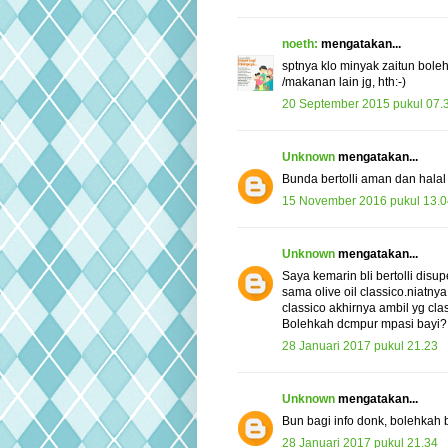
noeth:
mengatakan...
sptnya klo minyak zaitun bole
/makanan lain jg, hth:-)
20 September 2015 pukul 07.
Unknown
mengatakan...
Bunda bertolli aman dan halal
15 November 2016 pukul 13.0
Unknown
mengatakan...
Saya kemarin bli bertolli dis
sama olive oil classico.niatny
classico akhirnya ambil yg clas
Bolehkah dcmpur mpasi bayi?
28 Januari 2017 pukul 21.23
Unknown
mengatakan...
Bun bagi info donk, bolehkah b
28 Januari 2017 pukul 21.34