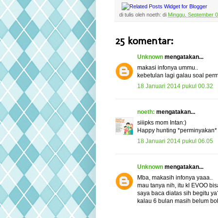
di tulis oleh
noeth:
di
Minggu, September 0
25 komentar:
Unknown
mengatakan...
makasi infonya ummu..
kebetulan lagi galau soal perm
18 Januari 2014 pukul 00.32
noeth:
mengatakan...
siiipks mom Intan:)
Happy hunting *perminyakan*
18 Januari 2014 pukul 06.05
Unknown
mengatakan...
Mba, makasih infonya yaaa..
mau tanya nih, itu kl EVOO bi
saya baca diatas sih begitu ya
kalau 6 bulan masih belum bo