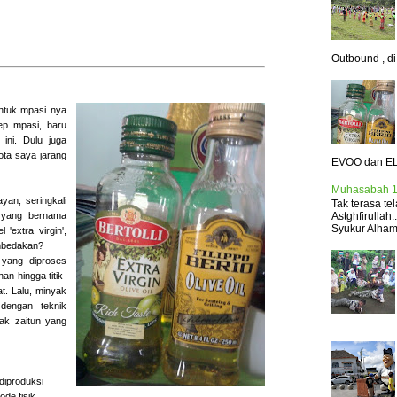
Outbound , di.
ntuk mpasi nya
ep mpasi, baru
ni. Dulu juga
ota saya jarang
EVOO dan EL
Muhasabah 1
yan, seringkali
Tak terasa t
a yang bernama
Astghfirullah
Syukur Alhamd
l 'extra virgin',
embedakan?
 yang diproses
an hingga titik-
t. Lalu, minyak
 dengan teknik
nyak zaitun yang
 diproduksi
de fisik.