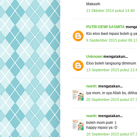
Makasih
21 Oktober 2014 pukul 14.40
PUTRI DEWI SASMITA
mengat
Klo eloo bwd mpasi boleh g ya.
6 September 2015 pukul 06.1
Unknown
mengatakan...
Eloo boleh langsung diminum
13 September 2015 pukul 13.
noeth:
mengatakan...
iya mom, in sya Allah bs, diliha
20 September 2015 pukul 07.
noeth:
mengatakan...
boleh mom putri :)
happy mpasi ya:-D
20 September 2015 pukul 07.