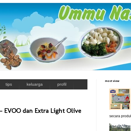
most view
tips
keluarga
profil
 - EVOO dan Extra Light Olive
secara produk