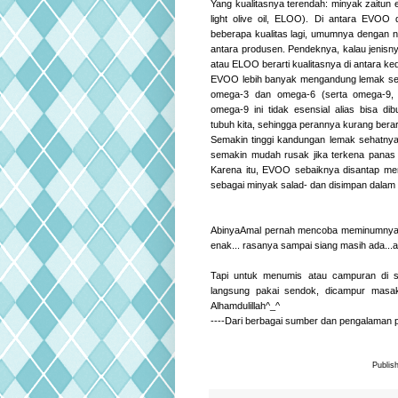
Yang kualitasnya terendah: minyak zaitun ex
light olive oil, ELOO). Di antara EVO
beberapa kualitas lagi, umumnya dengan 
antara produsen. Pendeknya, kalau jeni
atau ELOO berarti kualitasnya di antara ke
EVOO lebih banyak mengandung lemak se
omega-3 dan omega-6 (serta omega-9,
omega-9 ini tidak esensial alias bisa dib
tubuh kita, sehingga perannya kurang berart
Semakin tinggi kandungan lemak sehatnya
semakin mudah rusak jika terkena panas
Karena itu, EVOO sebaiknya disantap me
sebagai minyak salad- dan disimpan dalam 
AbinyaAmal pernah mencoba meminumnya lan
enak... rasanya sampai siang masih ada...a
Tapi untuk menumis atau campuran di 
langsung pakai sendok, dicampur masaka
Alhamdulillah^_^
----Dari berbagai sumber dan pengalaman pr
Publis