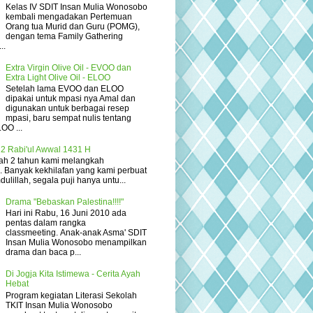
Kelas IV SDIT Insan Mulia Wonosobo
kembali mengadakan Pertemuan
Orang tua Murid dan Guru (POMG),
dengan tema Family Gathering
..
Extra Virgin Olive Oil - EVOO dan
Extra Light Olive Oil - ELOO
Setelah lama EVOO dan ELOO
dipakai untuk mpasi nya Amal dan
digunakan untuk berbagai resep
mpasi, baru sempat nulis tentang
OO ...
2 Rabi'ul Awwal 1431 H
elah 2 tahun kami melangkah
... Banyak kekhilafan yang kami perbuat
ulillah, segala puji hanya untu...
Drama "Bebaskan Palestina!!!!"
Hari ini Rabu, 16 Juni 2010 ada
pentas dalam rangka
classmeeting. Anak-anak Asma' SDIT
Insan Mulia Wonosobo menampilkan
drama dan baca p...
Di Jogja Kita Istimewa - Cerita Ayah
Hebat
Program kegiatan Literasi Sekolah
TKIT Insan Mulia Wonosobo