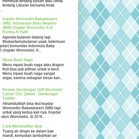
membuat tentang tulisan atau cerita
tentang Liburan bersama Anak.
..
Kopdar Wonosobo Babywearers
(WB): Indonesian Baby Wearers
(IBW) chapter Wonosobo di di
Rumba Al Fatih
Agenda bulanan datang lagi
#bukantamubulanan yaak, ketemuan
opdar) komunitas Indonesia Baby
) chapter Wonosobo. K...
Mpasi Buah Naga
Menu mpasi buah naga atau dragon
fruit bisa jadi pilihan untuk si kecil.
Menu mpasi buah naga sangat
segar, karena sebagian besar kan...
Review Gendongan Soft Structured
Carrier SSC Zakkel - Gendongan
Toddler
Alhamdulillah bisa ikut kopdar
Wonosobo Babywearers (WB) lagi,
untuk yang kedua kali nya. Kopdar
un-alun Wonosobo, di 20 N...
Cara Memandikan Bayi
Tuang air dingin ke dalam bak
mandi, kemudian tambahkan air