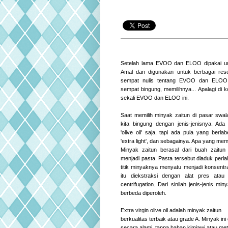
Setelah lama EVOO dan ELOO dipakai u
Amal dan digunakan untuk berbagai res
sempat nulis tentang EVOO dan ELOO i
sempat bingung, memilihnya... Apalagi di k
sekali EVOO dan ELOO ini.
Saat memilih minyak zaitun di pasar swala
kita bingung dengan jenis-jenisnya. Ad
'olive oil' saja, tapi ada pula yang berlabe
'extra light', dan sebagainya. Apa yang m
Minyak zaitun berasal dari buah zaitun
menjadi pasta. Pasta tersebut diaduk perlah
titik minyaknya menyatu menjadi konsentra
itu diekstraksi dengan alat pres atau
centrifugation. Dari sinilah jenis-jenis mi
berbeda diperoleh.
Extra virgin olive oil adalah minyak zaitun
berkualitas terbaik atau grade A. Minyak ini
secara alami, tanpa bahan kimiawi atau meto