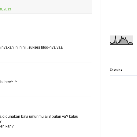
8, 2013
inyakan ini hihii, sukses blog-nya yaa
Chatting
 hehee^_^
sa digunakan bayi umur mulai 8 bulan ya? kalau
?
leh kah?