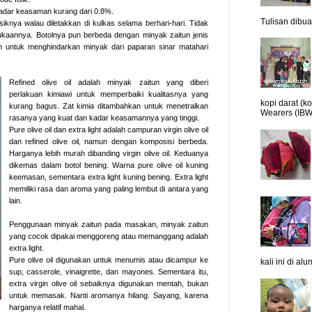
adar keasaman kurang dari 0.8%.
Tulisan dibua.
fisiknya walau diletakkan di kulkas selama berhari-hari. Tidak
mukaannya. Botolnya pun berbeda dengan minyak zaitun jenis
juan untuk menghindarkan minyak dari paparan sinar matahari
Refined olive oil adalah minyak zaitun yang diberi
perlakuan kimiawi untuk memperbaiki kualitasnya yang
kopi darat (k
kurang bagus. Zat kimia ditambahkan untuk menetralkan
Wearers (IBW
rasanya yang kuat dan kadar keasamannya yang tinggi.
Pure olive oil dan extra light adalah campuran virgin olive oil
dan refined olive oil, namun dengan komposisi berbeda.
Harganya lebih murah dibanding virgin olive oil. Keduanya
dikemas dalam botol bening. Warna pure olive oil kuning
keemasan, sementara extra light kuning bening. Extra light
memiliki rasa dan aroma yang paling lembut di antara yang
lain.
Penggunaan minyak zaitun pada masakan, minyak zaitun
yang cocok dipakai menggoreng atau memanggang adalah
extra light.
Pure olive oil digunakan untuk menumis atau dicampur ke
kali ini di al
sup, casserole, vinaigrette, dan mayones. Sementara itu,
extra virgin olive oil sebaiknya digunakan mentah, bukan
untuk memasak. Nanti aromanya hilang. Sayang, karena
harganya relatif mahal.