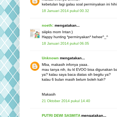
kebetulan lagi galau soal perminyakan ini hih
18 Januari 2014 pukul 00.32
noeth:
mengatakan...
siiipks mom Intan:)
Happy hunting *perminyakan* hehee^_^
18 Januari 2014 pukul 06.05
Unknown
mengatakan...
Mba, makasih infonya yaaa..
mau tanya nih, itu kl EVOO bisa digunakan b
ya? kalau saya baca diatas sih begitu ya?
kalau 6 bulan masih belum boleh kah?
Makasih
21 Oktober 2014 pukul 14.40
PUTRI DEWI SASMITA
mengatakan...