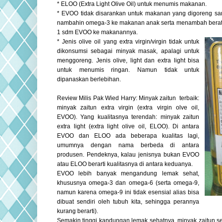
* ELOO (Extra Light Olive Oil) untuk menumis makanan.
* EVOO tidak disarankan untuk makanan yang digoreng s
nambahin omega-3 ke makanan anak serta menambah berat
1 sdm EVOO ke makanannya.
* Jenis olive oil yang extra virgin/virgin tidak untuk
dikonsumsi sebagai minyak masak, apalagi untuk
menggoreng. Jenis olive, light dan extra light bisa
untuk menumis ringan. Namun tidak untuk
dipanaskan berlebihan.
Review Milis Pak Wied Harry: Minyak zaitun terbaik:
minyak zaitun extra virgin (extra virgin olve oil,
EVOO). Yang kualitasnya terendah: minyak zaitun
extra light (extra light olive oil, ELOO). Di antara
EVOO dan ELOO ada beberapa kualitas lagi,
umumnya dengan nama berbeda di antara
produsen. Pendeknya, kalau jenisnya bukan EVOO
atau ELOO berarti kualitasnya di antara keduanya.
EVOO lebih banyak mengandung lemak sehat,
khususnya omega-3 dan omega-6 (serta omega-9,
namun karena omega-9 ini tidak esensial alias bisa
dibuat sendiri oleh tubuh kita, sehingga perannya
kurang berarti).
Semakin tinggi kandungan lemak sehatnya, minyak zaitun s