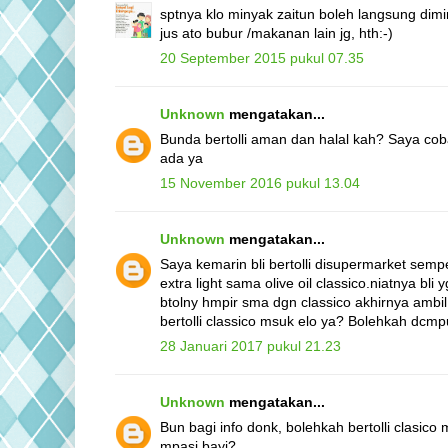
sptnya klo minyak zaitun boleh langsung dim
jus ato bubur /makanan lain jg, hth:-)
20 September 2015 pukul 07.35
Unknown
mengatakan...
Bunda bertolli aman dan halal kah? Saya coba
ada ya
15 November 2016 pukul 13.04
Unknown
mengatakan...
Saya kemarin bli bertolli disupermarket sem
extra light sama olive oil classico.niatnya bli
btolny hmpir sma dgn classico akhirnya ambil 
bertolli classico msuk elo ya? Bolehkah dcmp
28 Januari 2017 pukul 21.23
Unknown
mengatakan...
Bun bagi info donk, bolehkah bertolli clasico
mpasi bayi?