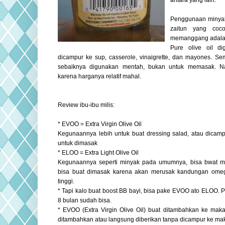
antara yang lain.
Penggunaan minyak
zaitun yang coc
memanggang adalah 
Pure olive oil d
dicampur ke sup, casserole, vinaigrette, dan mayones. Semen
sebaiknya digunakan mentah, bukan untuk memasak. Na
karena harganya relatif mahal.
Review ibu-ibu milis:
* EVOO = Extra Virgin Olive Oil
Kegunaannya lebih untuk buat dressing salad, atau dicam
untuk dimasak
* ELOO = Extra Light Olive Oil
Kegunaannya seperti minyak pada umumnya, bisa bwat m
bisa buat dimasak karena akan merusak kandungan omeg
tinggi.
* Tapi kalo buat boost BB bayi, bisa pake EVOO ato ELOO. 
8 bulan sudah bisa.
* EVOO (Extra Virgin Olive Oil) buat ditambahkan ke ma
ditambahkan atau langsung diberikan tanpa dicampur ke mak