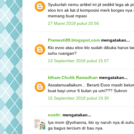
Syukurlah nemu artikel ini jd sedikit lega ak 
eloo krn ak liat d komposisi merk borges nya 
memang buat mpasi
27 Maret 2018 pukul 20.56
Pramesti89.blogspot.com
mengatakan...
Klo evoo atau eloo klo sudah dibuka harus tar
suhu ruangan?
13 September 2018 pukul 15.07
Idham Cholik Ramadhan
mengatakan...
Assalamuallaikum... Berarti Evoo masih bel
buat bayi umur 6 bulan ya umi??? Sukron
15 September 2018 pukul 19.30
noeth:
mengatakan...
Iya mom @yohanna, klo sy naruh nya di suhu 
ga bagus tercium dr bau nya.