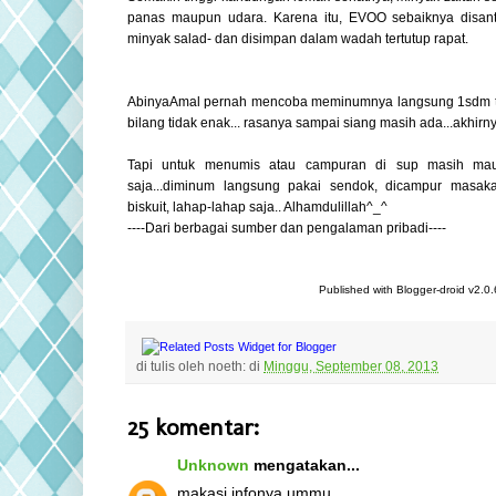
panas maupun udara. Karena itu, EVOO sebaiknya disan
minyak salad- dan disimpan dalam wadah tertutup rapat.
AbinyaAmal pernah mencoba meminumnya langsung 1sdm tan
bilang tidak enak... rasanya sampai siang masih ada...akhirn
Tapi untuk menumis atau campuran di sup masih ma
saja...diminum langsung pakai sendok, dicampur masak
biskuit, lahap-lahap saja.. Alhamdulillah^_^
----Dari berbagai sumber dan pengalaman pribadi----
Published with Blogger-droid v2.0.
di tulis oleh
noeth:
di
Minggu, September 08, 2013
25 komentar:
Unknown
mengatakan...
makasi infonya ummu..