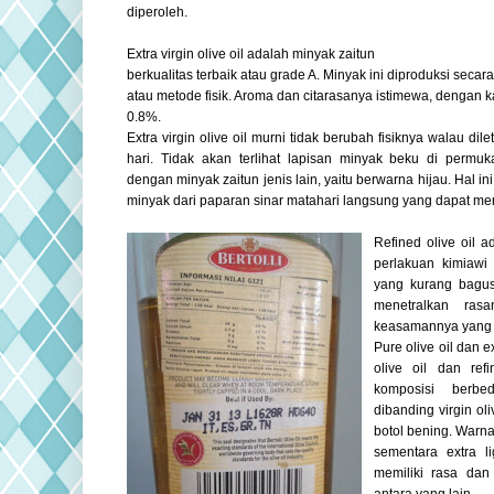
diperoleh.
Extra virgin olive oil adalah minyak zaitun
berkualitas terbaik atau grade A. Minyak ini diproduksi secar
atau metode fisik. Aroma dan citarasanya istimewa, dengan 
0.8%.
Extra virgin olive oil murni tidak berubah fisiknya walau dil
hari. Tidak akan terlihat lapisan minyak beku di permu
dengan minyak zaitun jenis lain, yaitu berwarna hijau. Hal i
minyak dari paparan sinar matahari langsung yang dapat mer
Refined olive oil a
perlakuan kimiawi
yang kurang bagus
menetralkan ra
keasamannya yang t
Pure olive oil dan e
olive oil dan ref
komposisi berb
dibanding virgin ol
botol bening. Warna
sementara extra li
memiliki rasa dan