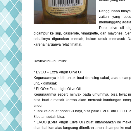
antara yang lain.
Penggunaan minyak
zaitun yang coc
memanggang adalah 
Pure olive oil d
dicampur ke sup, casserole, vinaigrette, dan mayones. Semen
sebaiknya digunakan mentah, bukan untuk memasak. Na
karena harganya relatif mahal.
Review ibu-ibu milis:
* EVOO = Extra Virgin Olive Oil
Kegunaannya lebih untuk buat dressing salad, atau dicam
untuk dimasak
* ELOO = Extra Light Olive Oil
Kegunaannya seperti minyak pada umumnya, bisa bwat m
bisa buat dimasak karena akan merusak kandungan omeg
tinggi.
* Tapi kalo buat boost BB bayi, bisa pake EVOO ato ELOO. 
8 bulan sudah bisa.
* EVOO (Extra Virgin Olive Oil) buat ditambahkan ke ma
ditambahkan atau langsung diberikan tanpa dicampur ke mak