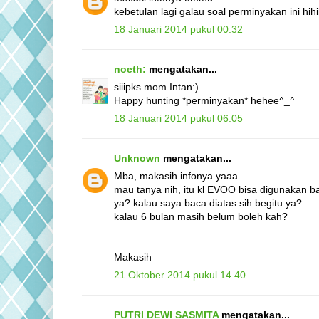
kebetulan lagi galau soal perminyakan ini hih
18 Januari 2014 pukul 00.32
noeth:
mengatakan...
siiipks mom Intan:)
Happy hunting *perminyakan* hehee^_^
18 Januari 2014 pukul 06.05
Unknown
mengatakan...
Mba, makasih infonya yaaa..
mau tanya nih, itu kl EVOO bisa digunakan b
ya? kalau saya baca diatas sih begitu ya?
kalau 6 bulan masih belum boleh kah?
Makasih
21 Oktober 2014 pukul 14.40
PUTRI DEWI SASMITA
mengatakan...