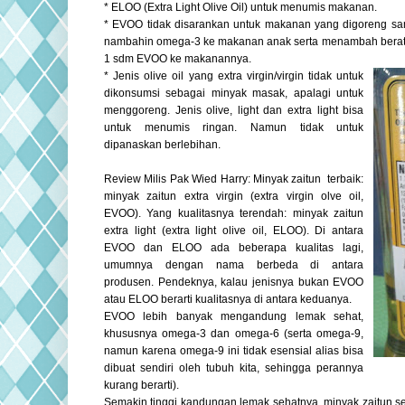
* ELOO (Extra Light Olive Oil) untuk menumis makanan.
* EVOO tidak disarankan untuk makanan yang digoreng s
nambahin omega-3 ke makanan anak serta menambah berat
1 sdm EVOO ke makanannya.
* Jenis olive oil yang extra virgin/virgin tidak untuk
dikonsumsi sebagai minyak masak, apalagi untuk
menggoreng. Jenis olive, light dan extra light bisa
untuk menumis ringan. Namun tidak untuk
dipanaskan berlebihan.
Review Milis Pak Wied Harry: Minyak zaitun terbaik:
minyak zaitun extra virgin (extra virgin olve oil,
EVOO). Yang kualitasnya terendah: minyak zaitun
extra light (extra light olive oil, ELOO). Di antara
EVOO dan ELOO ada beberapa kualitas lagi,
umumnya dengan nama berbeda di antara
produsen. Pendeknya, kalau jenisnya bukan EVOO
atau ELOO berarti kualitasnya di antara keduanya.
EVOO lebih banyak mengandung lemak sehat,
khususnya omega-3 dan omega-6 (serta omega-9,
namun karena omega-9 ini tidak esensial alias bisa
dibuat sendiri oleh tubuh kita, sehingga perannya
kurang berarti).
Semakin tinggi kandungan lemak sehatnya, minyak zaitun s