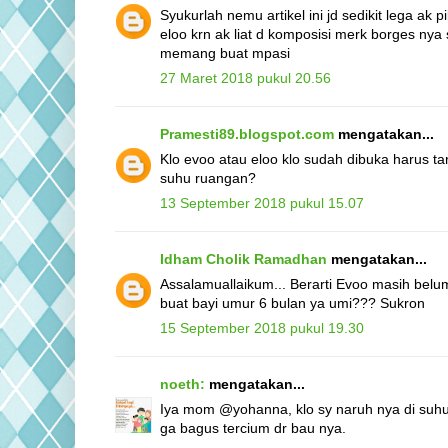
Syukurlah nemu artikel ini jd sedikit lega ak 
eloo krn ak liat d komposisi merk borges nya 
memang buat mpasi
27 Maret 2018 pukul 20.56
Pramesti89.blogspot.com
mengatakan...
Klo evoo atau eloo klo sudah dibuka harus tar
suhu ruangan?
13 September 2018 pukul 15.07
Idham Cholik Ramadhan
mengatakan...
Assalamuallaikum... Berarti Evoo masih bel
buat bayi umur 6 bulan ya umi??? Sukron
15 September 2018 pukul 19.30
noeth:
mengatakan...
Iya mom @yohanna, klo sy naruh nya di suhu 
ga bagus tercium dr bau nya.