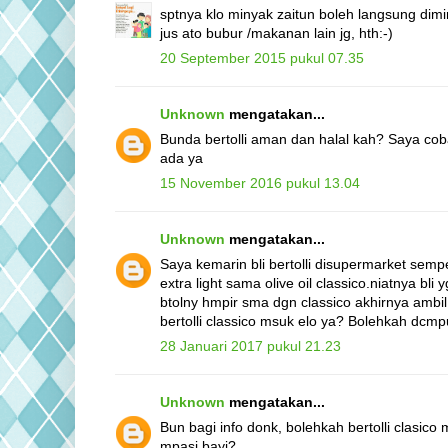
sptnya klo minyak zaitun boleh langsung dim
jus ato bubur /makanan lain jg, hth:-)
20 September 2015 pukul 07.35
Unknown
mengatakan...
Bunda bertolli aman dan halal kah? Saya coba
ada ya
15 November 2016 pukul 13.04
Unknown
mengatakan...
Saya kemarin bli bertolli disupermarket sem
extra light sama olive oil classico.niatnya bli
btolny hmpir sma dgn classico akhirnya ambil 
bertolli classico msuk elo ya? Bolehkah dcmp
28 Januari 2017 pukul 21.23
Unknown
mengatakan...
Bun bagi info donk, bolehkah bertolli clasico
mpasi bayi?