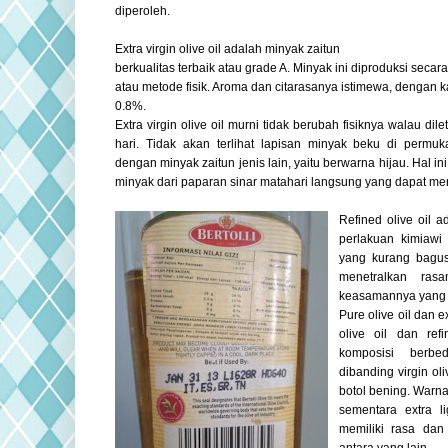
diperoleh.
Extra virgin olive oil adalah minyak zaitun
berkualitas terbaik atau grade A. Minyak ini diproduksi secar
atau metode fisik. Aroma dan citarasanya istimewa, dengan 
0.8%.
Extra virgin olive oil murni tidak berubah fisiknya walau dil
hari. Tidak akan terlihat lapisan minyak beku di permu
dengan minyak zaitun jenis lain, yaitu berwarna hijau. Hal i
minyak dari paparan sinar matahari langsung yang dapat mer
Refined olive oil a
perlakuan kimiawi
yang kurang bagus
menetralkan ra
keasamannya yang t
Pure olive oil dan e
olive oil dan ref
komposisi berb
dibanding virgin ol
botol bening. Warna
sementara extra li
memiliki rasa dan