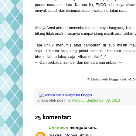
panas maupun udara. Karena itu, EVOO sebaiknya disan
minyak salad- dan disimpan dalam wadah tertutup rapat.
AbinyaAmal pernah mencoba meminumnya langsung 1sdm tan
bilang tidak enak... rasanya sampai siang masih ada...akhirn
Tapi untuk menumis atau campuran di sup masih ma
saja...diminum langsung pakai sendok, dicampur masak
biskuit, lahap-lahap saja.. Alhamdulillah^_^
----Dari berbagai sumber dan pengalaman pribadi----
Published with Blogger-droid v2.0.
di tulis oleh
noeth:
di
Minggu, September 08, 2013
25 komentar:
Unknown
mengatakan...
makasi infonya ummu..